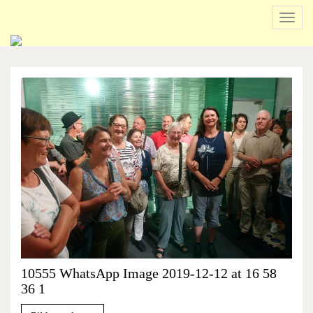
Navig
ein-/
Beginn
des
Seitenbereichs:
Inhalt
10555 WhatsApp Image 2019-12-12 at 16 58
36 1