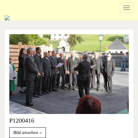
Navig
ein-/
Beginn
des
Seitenbereichs:
Inhalt
P1200416
Bild ansehen