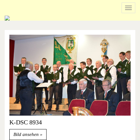
Navig
ein-/
Beginn
des
Seitenbereichs:
Inhalt
K-DSC 8934
Bild ansehen