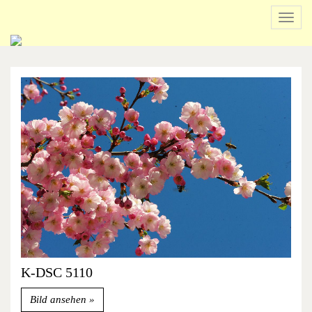
Navig
ein-/
Beginn
des
Seitenbereichs:
Inhalt
K-DSC 5110
Bild ansehen