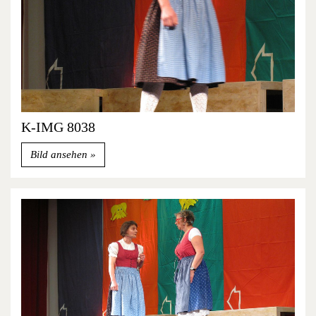
K-IMG 8038
Bild ansehen