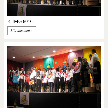
K-IMG 8016
Bild ansehen