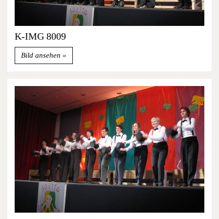
K-IMG 8009
Bild ansehen