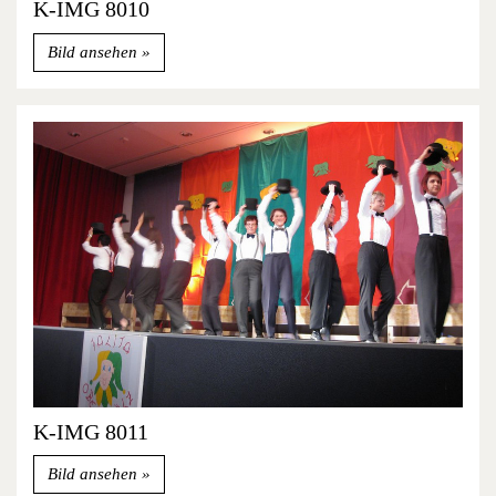
K-IMG 8010
Bild ansehen
K-IMG 8011
Bild ansehen