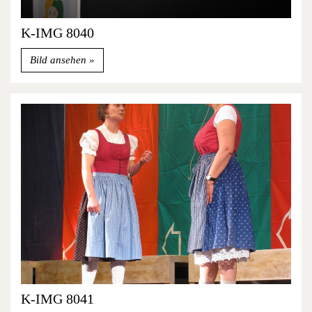
K-IMG 8040
Bild ansehen
K-IMG 8041