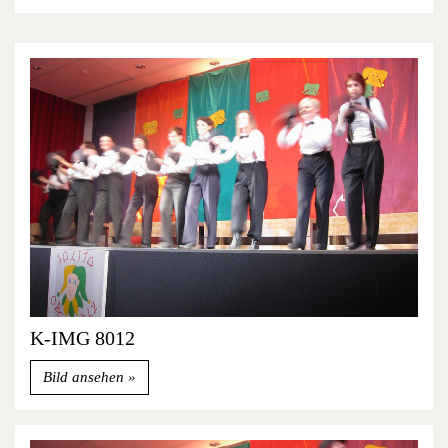
K-IMG 8012
Bild ansehen