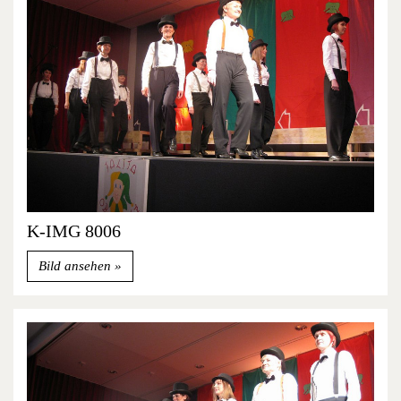
K-IMG 8006
Bild ansehen