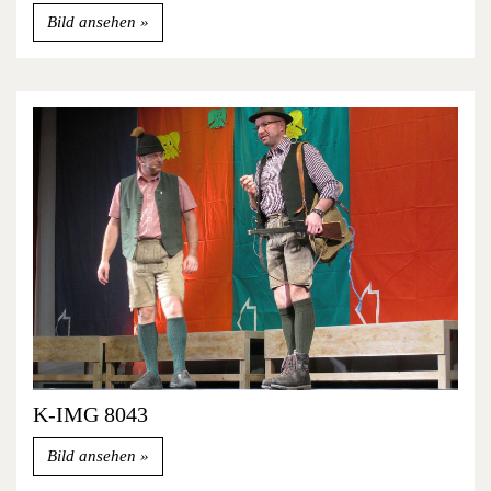
Bild ansehen
K-IMG 8043
Bild ansehen