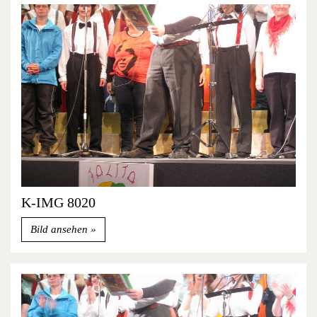
K-IMG 8020
Bild ansehen