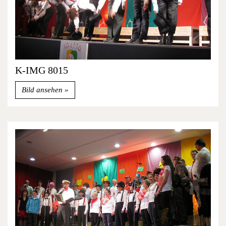
K-IMG 8015
Bild ansehen