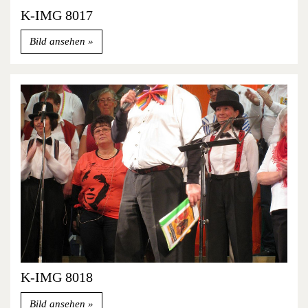
K-IMG 8017
Bild ansehen
K-IMG 8018
Bild ansehen