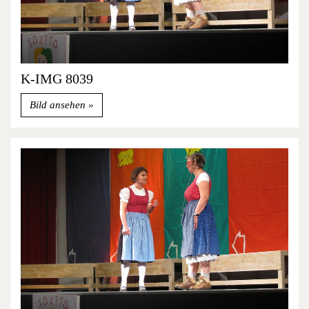
K-IMG 8039
Bild ansehen