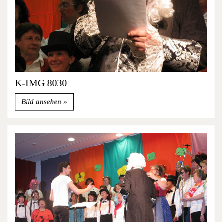
K-IMG 8030
Bild ansehen