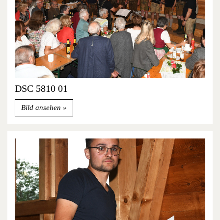
DSC 5810 01
Bild ansehen