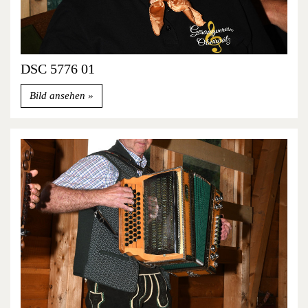
DSC 5776 01
Bild ansehen