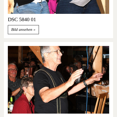
DSC 5840 01
Bild ansehen