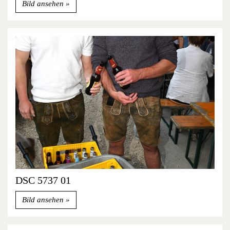
Bild ansehen
DSC 5737 01
Bild ansehen