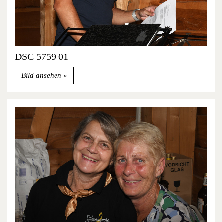
DSC 5759 01
Bild ansehen