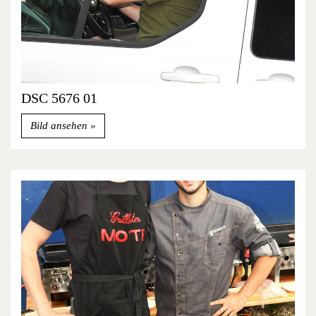
DSC 5676 01
Bild ansehen