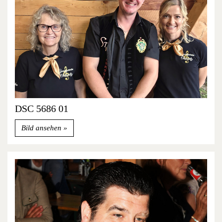
DSC 5686 01
Bild ansehen