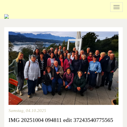
Navig
ein-/
Beginn
des
Seitenbereichs:
Inhalt
Samstag, 04.10.2025
IMG 20251004 094811 edit 37243540775565